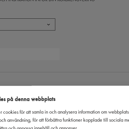
es på denna webbplats
in e-postadress. Läs om vår
integritetspolicy
.
r cookies för att samla in och analysera information om webbplat
ch användning, för att förbättra funktioner kopplade till sociala 
bättra och anpassa innehåll och annonser.
en, jag godkänner Puustellis integritetspolicy.