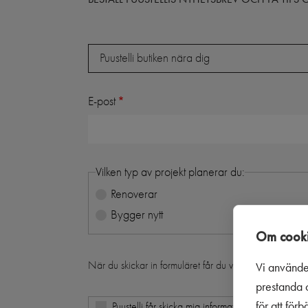
Butik
Puustelli butiken nära dig
E-post
Vilken typ av projekt planerar du:
Renoverar
Bygger nytt
Om cooki
När du skickar in formuläret får du vårt nyhetsbrev i d
Vi använde
prestanda o
för att för
Puustelli får skicka mig information och erbjudand