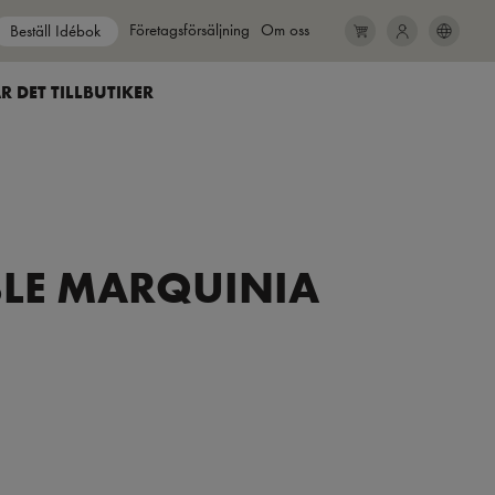
Show submenu for
Företagsförsäljning
Show submenu for
Om oss
Beställ Idébok
SEARCH
CLOSE
R DET TILL
BUTIKER
BLE MARQUINIA