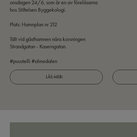
onsdagen 24/6, som är en av föreläsarna
hos Stiftelsen Byggekologi.
Plats: Hamnplan nr 212
Tält vid gästhamnen nära korsningen
Strandgatan - Kaserngatan.
#puustelli #almedalen
LÄS MER