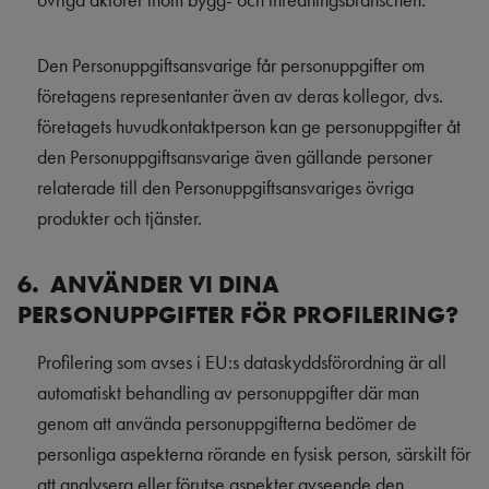
övriga aktörer inom bygg- och inredningsbranschen.
Den Personuppgiftsansvarige får personuppgifter om
företagens representanter även av deras kollegor, dvs.
företagets huvudkontaktperson kan ge personuppgifter åt
den Personuppgiftsansvarige även gällande personer
relaterade till den Personuppgiftsansvariges övriga
produkter och tjänster.
6. ANVÄNDER VI DINA
PERSONUPPGIFTER FÖR PROFILERING?
Profilering som avses i EU:s dataskyddsförordning är all
automatiskt behandling av personuppgifter där man
genom att använda personuppgifterna bedömer de
personliga aspekterna rörande en fysisk person, särskilt för
att analysera eller förutse aspekter avseende den