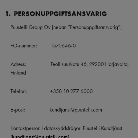
1. PERSONUPPGIFTSANSVARIG
Puustelli Group Oy [nedan ”Personuppgiftsansvarig”]
FO-nummer:
1570646-0
Adress:
Teollisuuskatu 46, 29200 Harjavalta,
Finland
Telefon:
+358
10 277 6000
E-post:
kundtjanst
@puustelli.com
Kontaktperson i dataskyddsfrågor: Puustelli Kundtjänst
(
kundtjanst@puustelli.com
)