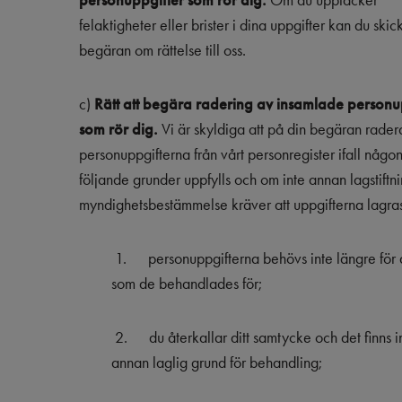
personuppgifter som rör dig.
Om du upptäcker
felaktigheter eller brister i dina uppgifter kan du skic
begäran om rättelse till oss.
c)
Rätt att begära radering av insamlade personu
som rör dig.
Vi är skyldiga att på din begäran rader
personuppgifterna från vårt personregister ifall någo
följande grunder uppfylls och om inte annan lagstiftni
myndighetsbestämmelse kräver att uppgifterna lagras
1.
personuppgifterna behövs inte längre fö
som de behandlades för;
2.
du återkallar ditt samtycke och det finns 
annan laglig grund för behandling;