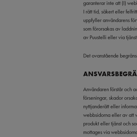
garanterar inte att (I) we
I rätt tid, säkert eller fe
uppfyller användarens förv
som förorsakas av laddning
av Puustelli eller via tjäns
Det ovanstående begränsa
ANSVARSBEGR
Användaren förstår och acc
förseningar, skador orsak
nyttjanderätt eller infor
webbsidorna eller av att 
produkt eller tjänst och 
mottages via webbsidorna, (