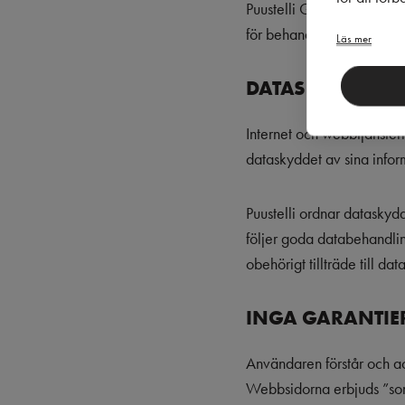
Puustelli Group Oy har vi
för behandlingen.
Läs mer
DATASKYDD
Internet och webbtjänstern
dataskyddet av sina infor
Puustelli ordnar dataskydd
följer goda databehandlin
obehörigt tillträde till d
INGA GARANTIE
Användaren förstår och a
Webbsidorna erbjuds ”som s