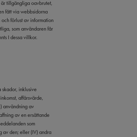
är tillgängliga oavbrutet,
aren fått via webbsidorna
 och förlust av information
ftliga, som användaren får
nts I dessa villkor.
a skador, inklusive
inkomst, affärsvärde,
(I) användning av
affning av en ersättande
r meddelanden som
ng av den; eller (IV) andra