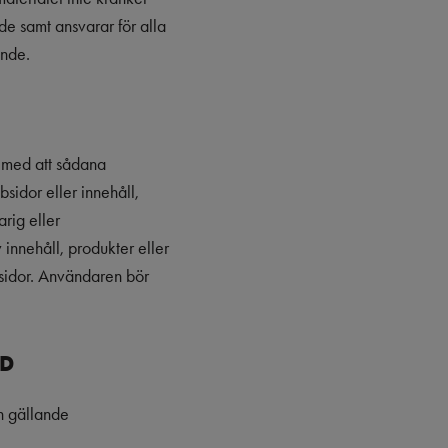
nde samt ansvarar för alla
ande.
h med att sådana
bsidor eller innehåll,
arig eller
 innehåll, produkter eller
ebbsidor. Användaren bör
DD
n gällande