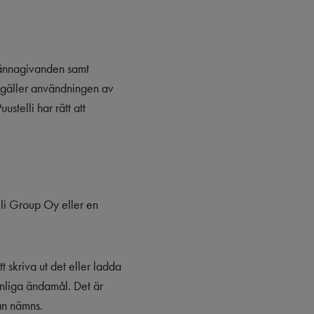
lkännagivanden samt
n gäller användningen av
stelli har rätt att
lli Group Oy eller en
 skriva ut det eller ladda
onliga ändamål. Det är
lan nämns.