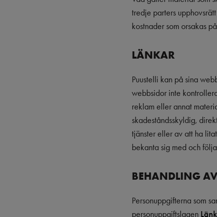
tredje parters upphovsrätt 
kostnader som orsakas på g
LÄNKAR
Puustelli kan på sina web
webbsidor inte kontrolleras
reklam eller annat materia
skadeståndsskyldig, direkt 
tjänster eller av att ha li
bekanta sig med och följa
BEHANDLING AV
Personuppgifterna som sa
personuppgiftslagen
Länk