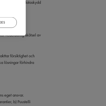
uppgifterna och dataskydd
IES
för vederbörlig skötsel av
akttar försiktighet och
a lösningar förhindra
.
ns eget ansvar.
antier, b) Puustelli