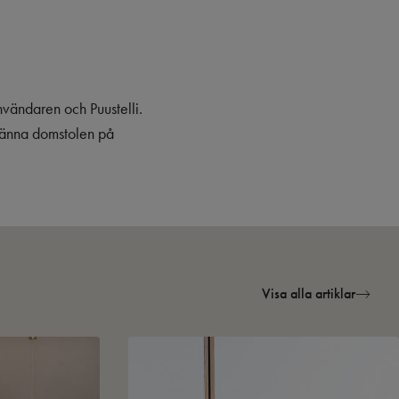
nvändaren och Puustelli.
llmänna domstolen på
Visa alla artiklar