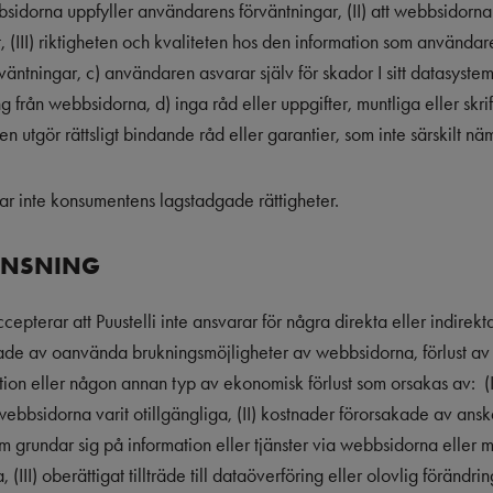
bbsidorna uppfyller användarens förväntningar, (II) att webbsidorna 
lfritt, (III) riktigheten och kvaliteten hos den information som använd
äntningar, c) användaren asvarar själv för skador I sitt datasystem
 från webbsidorna, d) inga råd eller uppgifter, muntliga eller skri
ten utgör rättsligt bindande råd eller garantier, som inte särskilt näm
r inte konsumentens lagstadgade rättigheter.
ÄNSNING
epterar att Puustelli inte ansvarar för några direkta eller indirekt
ade av oanvända brukningsmöjligheter av webbsidorna, förlust av 
mation eller någon annan typ av ekonomisk förlust som orsakas av: 
webbsidorna varit otillgängliga, (II) kostnader förorsakade av ansk
som grundar sig på information eller tjänster via webbsidorna elle
III) oberättigat tillträde till dataöverföring eller olovlig förändri