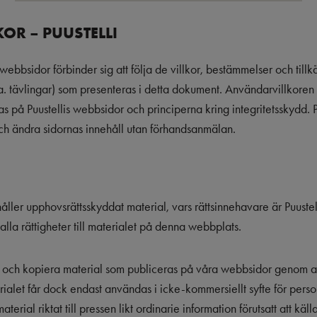
OR – PUUSTELLI
bbsidor förbinder sig att följa de villkor, bestämmelser och til
bl.a. tävlingar) som presenteras i detta dokument. Användarvillkore
s på Puustellis webbsidor och principerna kring integritetsskydd. Puu
ch ändra sidornas innehåll utan förhandsanmälan.
åller upphovsrättsskyddat material, vars rättsinnehavare är Puuste
 alla rättigheter till materialet på denna webbplats.
a i och kopiera material som publiceras på våra webbsidor genom att
rialet får dock endast användas i icke-kommersiellt syfte för pers
terial riktat till pressen likt ordinarie information förutsatt att käl