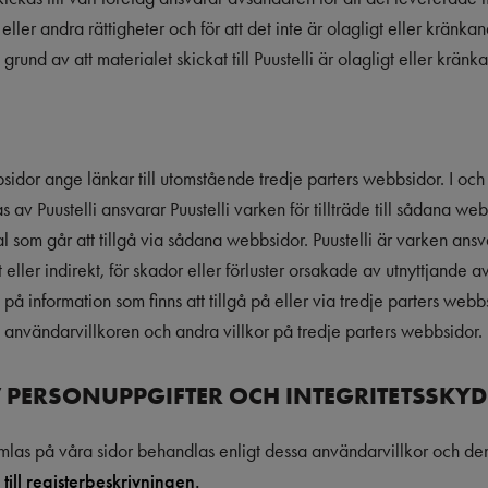
eller andra rättigheter och för att det inte är olagligt eller kränka
rund av att materialet skickat till Puustelli är olagligt eller kränk
bsidor ange länkar till utomstående tredje parters webbsidor. I oc
 av Puustelli ansvarar Puustelli varken för tillträde till sådana web
l som går att tillgå via sådana webbsidor. Puustelli är varken ansv
eller indirekt, för skador eller förluster orsakade av utnyttjande av
tat på information som finns att tillgå på eller via tredje parters w
 användarvillkoren och andra villkor på tredje parters webbsidor.
 PERSONUPPGIFTER OCH INTEGRITETSSKY
mlas på våra sidor behandlas enligt dessa användarvillkor och de
 till registerbeskrivningen.