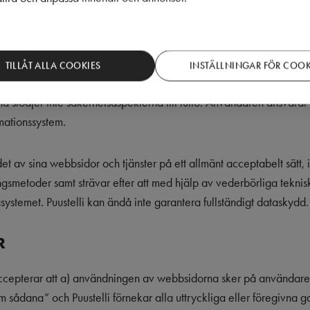
dtagit nödvändiga rimliga åtgärder för att skapa skydd för person
TILLÅT ALLA COOKIES
INSTÄLLNINGAR FÖR COOK
a stödjer inte säkerhetsaspekterna till fullo. Användaren ansvarar 
mationssystem.
et av sina webbsidor och tjänster på ett allmänt acceptabelt sätt, i
gsmetoder samt strävar efter att med hjälp av vederbörliga teknisk
atasystemet. Puustelli kan ändå inte garantera fullständigt dataskydd
R
ccepterar att a) användningen av webbsidorna sker på användare
ådana” och Puustelli förnekar alla uttryckliga eller föregivna gar