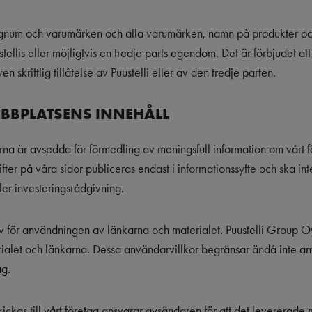
signum och varumärken och alla varumärken, namn på produkter och
stellis eller möjligtvis en tredje parts egendom. Det är förbjudet 
en skriftlig tillåtelse av Puustelli eller av den tredje parten.
BBPLATSENS INNEHÅLL
a är avsedda för förmedling av meningsfull information om vårt fö
fter på våra sidor publiceras endast i informationssyfte och ska in
ler investeringsrådgivning.
 för användningen av länkarna och materialet. Puustelli Group Oy
ialet och länkarna. Dessa användarvillkor begränsar ändå inte 
ag.
ickas till vårt företag ansvarar avsändaren för att det levererade 