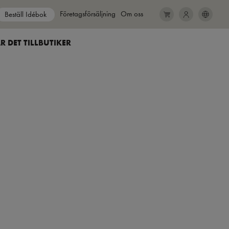
Show submenu for
Företagsförsäljning
Show submenu for
Om oss
Beställ Idébok
SEARCH
CLOSE
R DET TILL
BUTIKER