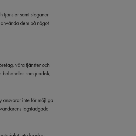
 tjänster samt sloganer
att använda dem på något
retag, våra tjänster och
te behandlas som juridisk,
 ansvarar inte för möjliga
användarens lagstadgade
materialet inte kränker