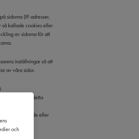
å sidorna (IP-adresser,
 så kallade cookies eller
kling av sidorna för att
karna.
rens inställningar så att
lar av våra sidor.
i
nes uppgifter i detta
 överlämnas för
erades medgivande eller
sens
medier och