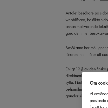
Antalet besökare på sidor
webbläsare, besökta sidor
annan motsvarande teknik.
göra dem mer besökarvänli
Besökarna har möjlighet a
läsaren inte tillåter att c
Enligt 19 § av den finska
direktmarknadsföringssyft
syfte. I behandlingen av u
Om cooki
behandling för vårt föret
Vi använde
grundar sig på lagens sär
prestanda o
för att för