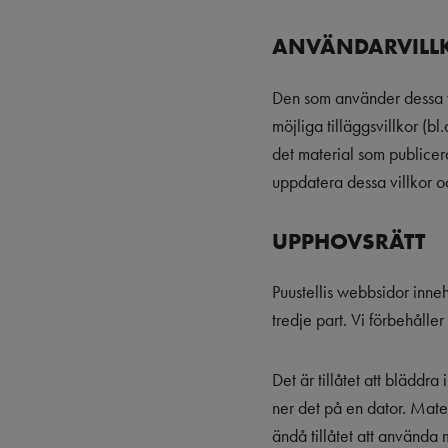
ANVÄNDARVILLK
Den som använder dessa we
möjliga tilläggsvillkor (
det material som publicera
uppdatera dessa villkor o
UPPHOVSRÄTT
Puustellis webbsidor inneh
tredje part. Vi förbehåller
Det är tillåtet att bläddr
ner det på en dator. Mate
ändå tillåtet att använda ma