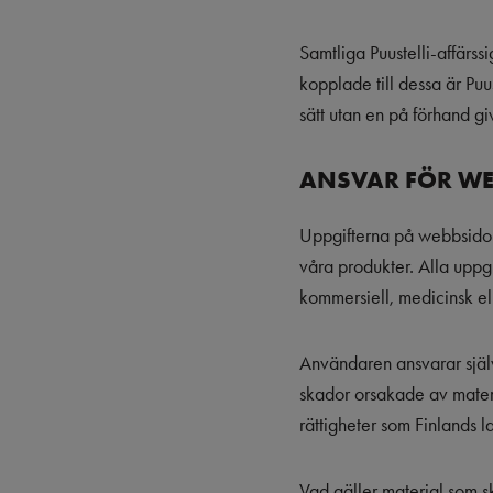
Samtliga Puustelli-affärs
kopplade till dessa är Puu
sätt utan en på förhand giv
ANSVAR FÖR WE
Uppgifterna på webbsidorn
våra produkter. Alla uppgi
kommersiell, medicinsk el
Användaren ansvarar själv
skador orsakade av mater
rättigheter som Finlands l
Vad gäller material som sk