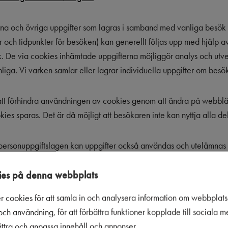
na och övriga uppgifter som lagras i samband med vanliga besök p
 och tidpunkter för besöken) kan generellt följas upp med hjälp av
 De via cookies inhämtade uppgifterna möjliggör analys och utvec
ga. Vi varken samlar eller lagrar individuella uppgifter om besö
tt förhindra användningen av cookies genom att ändra på webbläsa
ookies sparas. Det är då möjligt att besökaren inte kan nyttja alla de
 personuppgiftslagen kan uppgifter också användas och utelämnas 
e om inte användaren har förbjudit användningen av hans eller hen
ppgifterna kan tredje parter användas och till dessa kan uppgifter
es på denna webbplats
ags räkning. Annan behandling av uppgifter förutsätter den registr
r cookies för att samla in och analysera information om webbplat
skilda bestämmelse.
ch användning, för att förbättra funktioner kopplade till sociala 
bättra och anpassa innehåll och annonser.