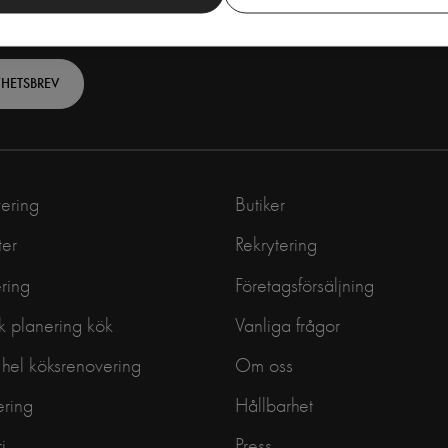
YHETSBREV
ering
Butiker
ter
Rekrytering
ring
Företagsförsäljning
 planering kök
Vanliga frågor
n hel köksrenovering
Om oss
ering
Hållbarhet
i
Press