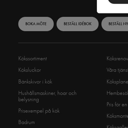
Footer
BOKA MÖTE
BESTÄLL IDÉBOK
BESTÄLL N
top
-
Swedish
Kökssortiment
Köksrenov
Köksluckor
Våra tjäns
Bänkskivor i kök
Köksplane
Hushållsmaskiner, hoar och
Hembesök
belysning
Pris för e
Prisexempel på kök
Köksmont
Badrum
Köksgaller