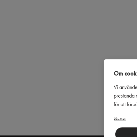
Om cooki
Vi använde
prestanda o
för att för
Läs mer