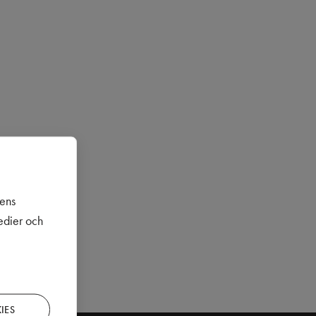
sens
medier och
IES