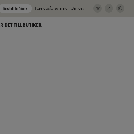
Show submenu for
Företagsförsäljning
Show submenu for
Om oss
Beställ Idébok
SEARCH
CLOSE
R DET TILL
BUTIKER