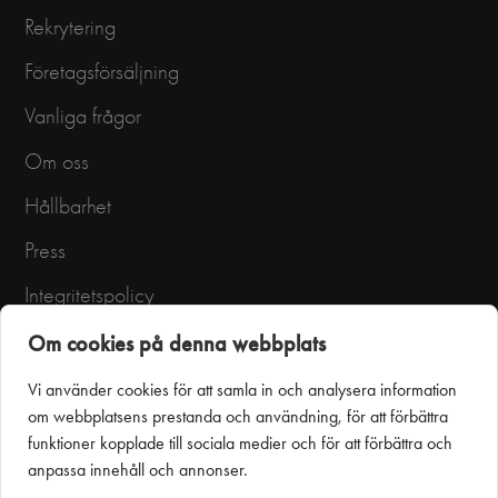
Rekrytering
Företagsförsäljning
Vanliga frågor
Om oss
Hållbarhet
Press
Integritetspolicy
Användarvillkor
Om cookies på denna webbplats
Vi använder cookies för att samla in och analysera information
om webbplatsens prestanda och användning, för att förbättra
funktioner kopplade till sociala medier och för att förbättra och
anpassa innehåll och annonser.