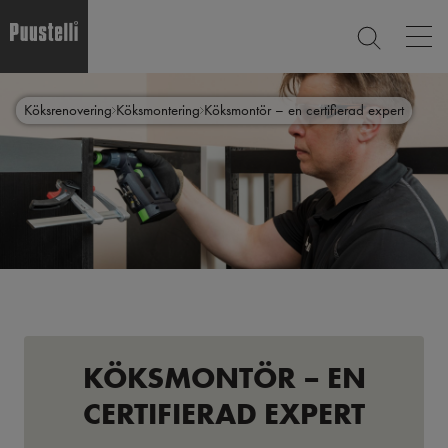
Op
SEARCH
mai
nav
Skip
Main
to
CLOSE
Köksrenovering
Köksmontering
Köksmontör – en certifierad expert
main
menu
content
sv
KÖKSMONTÖR – EN
CERTIFIERAD EXPERT