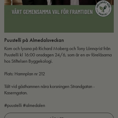
Puustelli på Almedalsveckan
Ut
Kom och lyssna på Richard Moberg och Tony Lönnqvist från
Puustelli kl 16:00 onsdagen 24/6, som är en av föreläsarna
hos Stiftelsen Byggekologi.
Plats: Hamnplan nr 212
Tält vid gästhamnen nära korsningen Strandgatan -
Kaserngatan.
#puustelli #almedalen