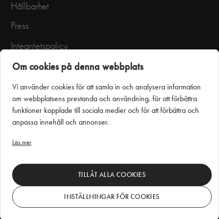
Hållbarhet
Press
Integritetspolicy
Användarvillkor
Om cookies på denna webbplats
Vi använder cookies för att samla in och analysera information
om webbplatsens prestanda och användning, för att förbättra
funktioner kopplade till sociala medier och för att förbättra och
anpassa innehåll och annonser.
Läs mer
Puustelli Miinus
TILLÅT ALLA COOKIES
INSTÄLLNINGAR FÖR COOKIES