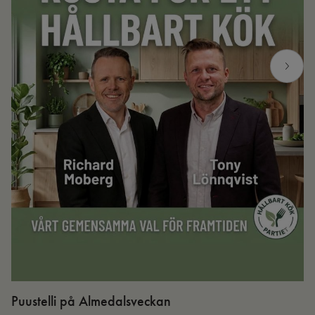
Puustelli på Almedalsveckan
Ut