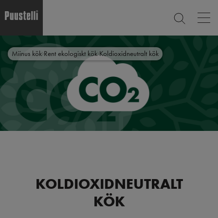
Op
SEARCH
mai
nav
Skip
Main
to
CLOSE
Miinus kök
Rent ekologiskt kök
Koldioxidneutralt kök
main
menu
content
sv
KOLDIOXIDNEUTRALT
KÖK