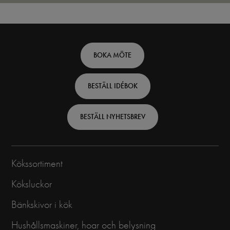
Footer
BOKA MÖTE
top
BESTÄLL IDÉBOK
-
Swedish
BESTÄLL NYHETSBREV
Kökssortiment
Köksluckor
Bänkskivor i kök
Hushållsmaskiner, hoar och belysning