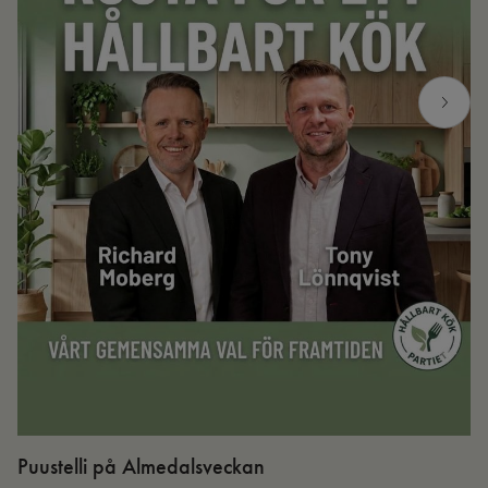
Puustelli på Almedalsveckan
Ut