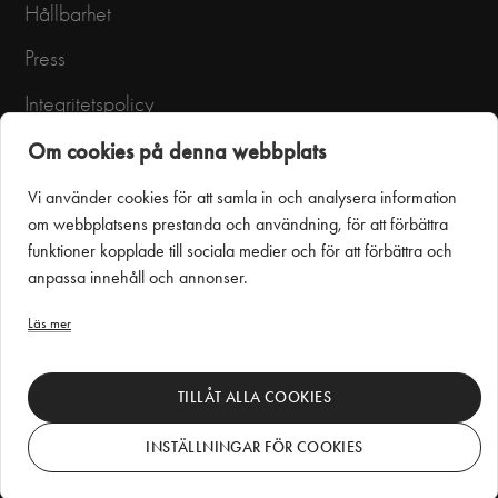
Hållbarhet
Press
Integritetspolicy
Användarvillkor
Om cookies på denna webbplats
Vi använder cookies för att samla in och analysera information
om webbplatsens prestanda och användning, för att förbättra
funktioner kopplade till sociala medier och för att förbättra och
anpassa innehåll och annonser.
Läs mer
Puustelli Miinus
TILLÅT ALLA COOKIES
INSTÄLLNINGAR FÖR COOKIES