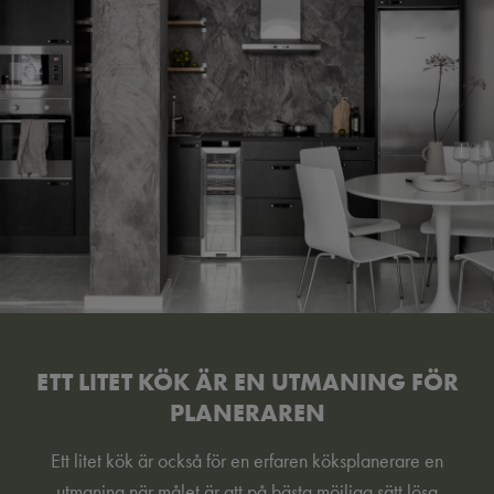
ETT LITET KÖK ÄR EN UTMANING FÖR
PLANERAREN
Ett litet kök är också för en erfaren köksplanerare en
utmaning när målet är att på bästa möjliga sätt lösa