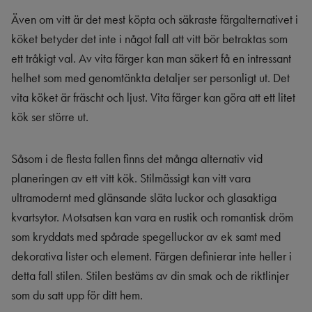
Även om vitt är det mest köpta och säkraste färgalternativet i
köket betyder det inte i något fall att vitt bör betraktas som
ett tråkigt val. Av vita färger kan man säkert få en intressant
helhet som med genomtänkta detaljer ser personligt ut. Det
vita köket är fräscht och ljust. Vita färger kan göra att ett litet
kök ser större ut.
Såsom i de flesta fallen finns det många alternativ vid
planeringen av ett vitt kök. Stilmässigt kan vitt vara
ultramodernt med glänsande släta luckor och glasaktiga
kvartsytor. Motsatsen kan vara en rustik och romantisk dröm
som kryddats med spårade spegelluckor av ek samt med
dekorativa lister och element. Färgen definierar inte heller i
detta fall stilen. Stilen bestäms av din smak och de riktlinjer
som du satt upp för ditt hem.