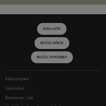
Footer
BOKA MÖTE
top
BESTÄLL IDÉBOK
-
Swedish
BESTÄLL NYHETSBREV
Kökssortiment
Köksluckor
Bänkskivor i kök