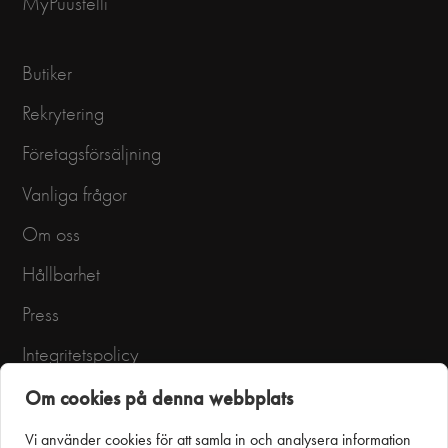
MyPuustelli
Butiker
Rekrytering
Företagsförsäljning
Vanliga frågor
Om oss
Hållbarhet
Press
Integritetspolicy
Användarvillkor
Om cookies på denna webbplats
Vi använder cookies för att samla in och analysera information