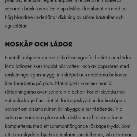
praktisk, eftersom reglerknappen inte behöver monteras
separat i bänkskivan. En djup diskho i kombination med en
hög blandare underlättar diskning av större kastruller och
ugnsplåtar.
HOSKÅP OCH LÅDOR
Puustelli erbjuder en rad olika lösningar för hoskåp och lådor.
Installationen sker snabbt när vatten- och avloppsrören med
anslutningar ryms snyggt in i skåpet och möblerna behöver
inte bearbetas på plats. Naturligtvis kommer man åt
rörledningarna även senare vid behov. För att skydda mot
vattenläckage finns det ett läckageskydd under hoskåpen,
oavsett om diskmaskinen är inbyggd eller fristående. Vid
sidan om varandra placerade diskhoar och diskmaskiner
kompletteras med ett sammanhängande läckageskydd. Som
ett extra skydd erbjuds vattenlarm som tillbehör, vilket varnar