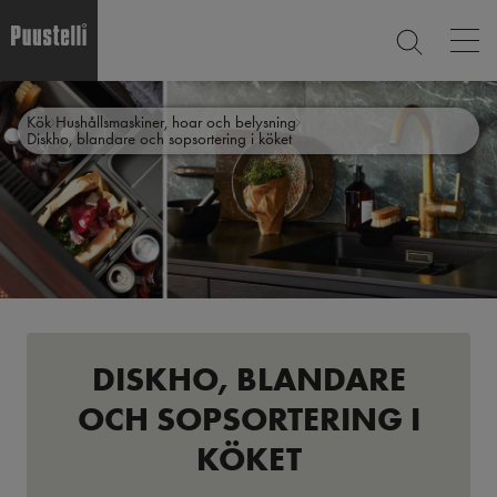
Op
SEARCH
mai
nav
Skip
Main
to
CLOSE
Kök
Hushållsmaskiner, hoar och belysning
main
menu
Diskho, blandare och sopsortering i köket
content
sv
DISKHO, BLANDARE
OCH SOPSORTERING I
KÖKET