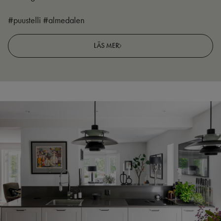
#puustelli #almedalen
LÄS MER