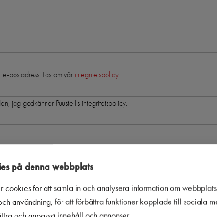
in e-postadress. Läs om vår
integritetspolicy
.
en, jag godkänner Puustellis integritetspolicy.
es på denna webbplats
r cookies för att samla in och analysera information om webbplat
ch användning, för att förbättra funktioner kopplade till sociala 
bättra och anpassa innehåll och annonser.