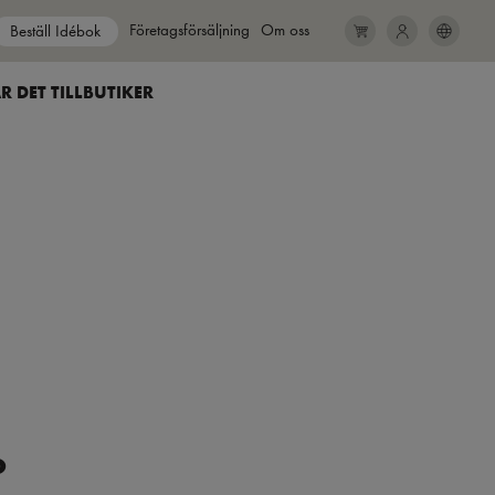
Show submenu for
Företagsförsäljning
Show submenu for
Om oss
Beställ Idébok
SEARCH
CLOSE
R DET TILL
BUTIKER
o