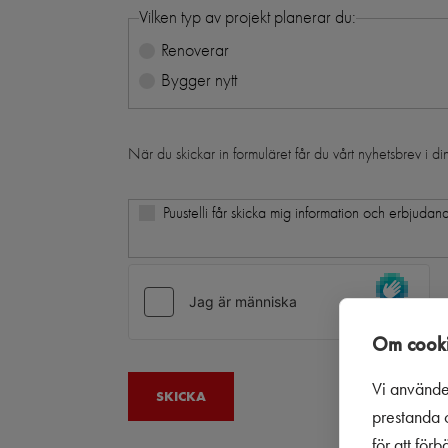
Vilken typ av projekt planerar du:
Renoverar
Bygger nytt
När du skickar in formuläret får du vårt nyhetsbrev i d
Puustelli får skicka mig information och erbjudand
Om cooki
Vi använde
prestanda o
för att för