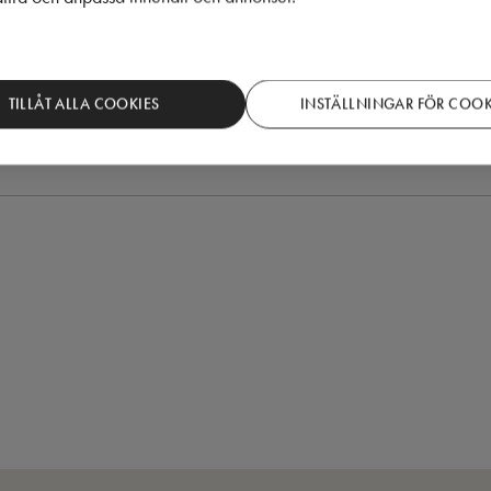
in e-postadress. Läs om vår
integritetspolicy
.
TILLÅT ALLA COOKIES
INSTÄLLNINGAR FÖR COOK
en, jag godkänner Puustellis integritetspolicy.