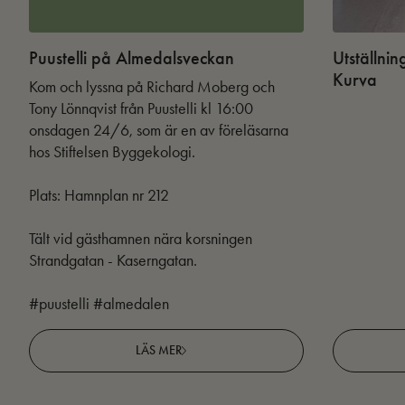
Puustelli på Almedalsveckan
Utställnin
Kurva
Kom och lyssna på Richard Moberg och
Tony Lönnqvist från Puustelli kl 16:00
onsdagen 24/6, som är en av föreläsarna
hos Stiftelsen Byggekologi.
Plats: Hamnplan nr 212
Tält vid gästhamnen nära korsningen
Strandgatan - Kaserngatan.
#puustelli #almedalen
LÄS MER