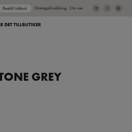
Show submenu for
Företagsförsäljning
Show submenu for
Om oss
Beställ Idébok
SEARCH
CLOSE
R DET TILL
BUTIKER
STONE GREY