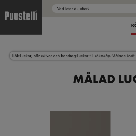
Puustelli Webbutik
MyPuustelli
Main
menu
S
K
sv
Skip
to
main
content
Kök
Luckor, bänkskivor och handtag
Luckor till köksskåp
Målade Mdf-
MÅLAD LUC