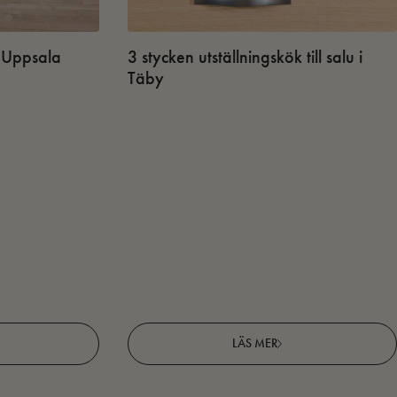
 i Uppsala
3 stycken utställningskök till salu i
Täby
LÄS MER