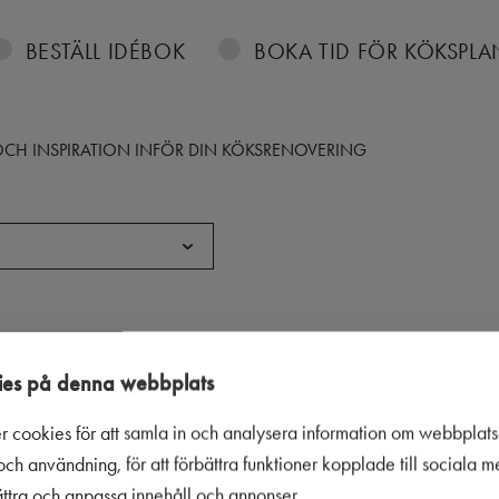
BESTÄLL IDÉBOK
BOKA TID FÖR KÖKSPL
S OCH INSPIRATION INFÖR DIN KÖKSRENOVERING
es på denna webbplats
r cookies för att samla in och analysera information om webbplat
ch användning, för att förbättra funktioner kopplade till sociala 
bättra och anpassa innehåll och annonser.