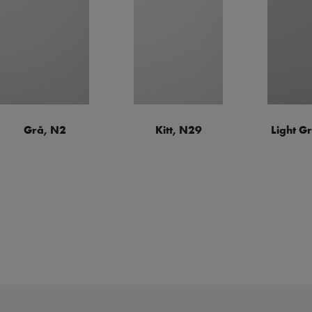
Grå, N2
Kitt, N29
Light G