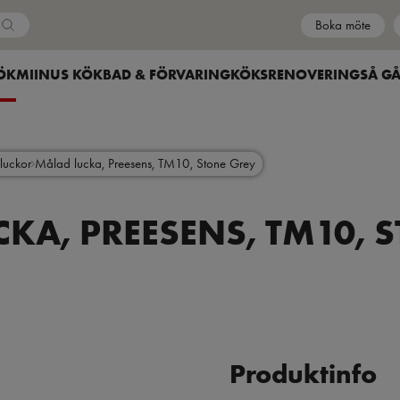
Boka möte
Country
HOW SUBMENU FOR
ÖK
SHOW SUBMENU FOR
MIINUS KÖK
SHOW SUBMENU FOR
BAD & FÖRVARING
SHOW SUBMENU FOR
KÖKSRENOVERING
SÅ GÅ
luckor
Målad lucka, Preesens, TM10, Stone Grey
KA, PREESENS, TM10, 
Produktinfo