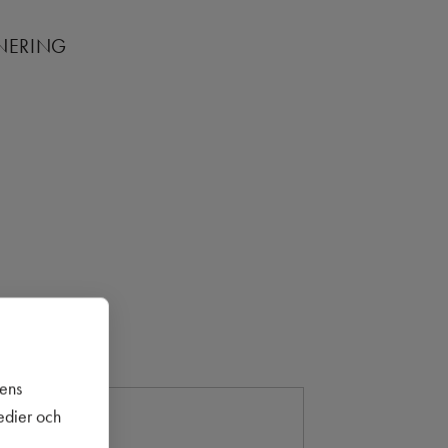
ANERING
sens
medier och