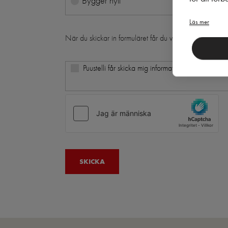
Bygger nytt
Läs mer
När du skickar in formuläret får du vårt nyhetsbrev i d
Puustelli får skicka mig information och erbjudand