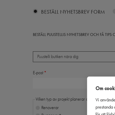
BESTÄLL NYHETSBREV FORM
BESTÄLL PUUSTELLIS NYHETSBREV OCH FÅ TIP
Butik
Puustelli butiken nära dig
E-post
Om cooki
Vilken typ av projekt planerar du:
Vi använde
prestanda o
Renoverar
för att för