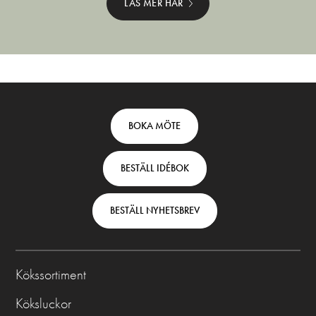
LÄS MER HÄR
Footer
BOKA MÖTE
top
BESTÄLL IDÉBOK
-
Swedish
BESTÄLL NYHETSBREV
Kökssortiment
Köksluckor