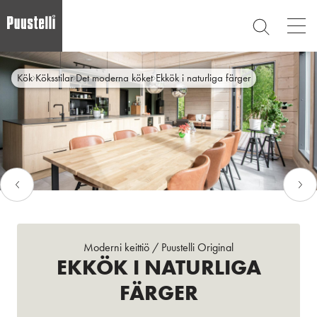
Op
SEARCH
mai
nav
Skip
Main
to
CLOSE
Kök
Köksstilar
Det moderna köket
Ekkök i naturliga färger
main
menu
content
sv
Moderni keittiö
/
Puustelli Original
EKKÖK I NATURLIGA
FÄRGER