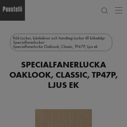
Op
SEARCH
mai
nav
Skip
Main
to
CLOSE
main
menu
Kök
Luckor, bänkskivor och handtag
Luckor till köksskåp
content
Specialfanerluckor
sv
Specialfanerlucka OakLook, Classic, TP47P, Ljus ek
SPECIALFANERLUCKA
OAKLOOK, CLASSIC, TP47P,
LJUS EK