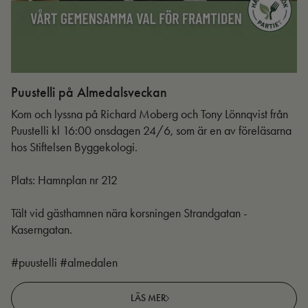
Puustelli på Almedalsveckan
Ut
Kom och lyssna på Richard Moberg och Tony Lönnqvist från
Puustelli kl 16:00 onsdagen 24/6, som är en av föreläsarna
hos Stiftelsen Byggekologi.
Plats: Hamnplan nr 212
Tält vid gästhamnen nära korsningen Strandgatan -
Kaserngatan.
#puustelli #almedalen
LÄS MER