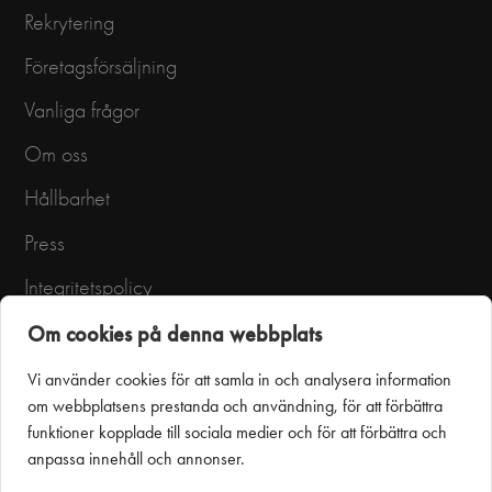
Rekrytering
Företagsförsäljning
Vanliga frågor
Om oss
Hållbarhet
Press
Integritetspolicy
Användarvillkor
Om cookies på denna webbplats
Vi använder cookies för att samla in och analysera information
om webbplatsens prestanda och användning, för att förbättra
funktioner kopplade till sociala medier och för att förbättra och
anpassa innehåll och annonser.