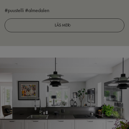
#puustelli #almedalen
LÄS MER