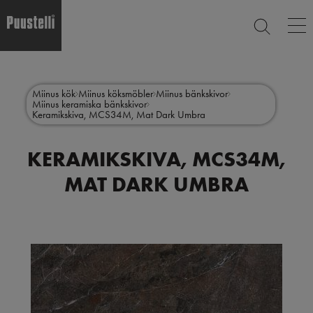
Op
SEARCH
ma
nav
Skip
Main
to
CLOSE
main
menu
Miinus kök
Miinus köksmöbler
Miinus bänkskivor
content
Miinus keramiska bänkskivor
sv
Keramikskiva, MCS34M, Mat Dark Umbra
KERAMIKSKIVA, MCS34M,
MAT DARK UMBRA