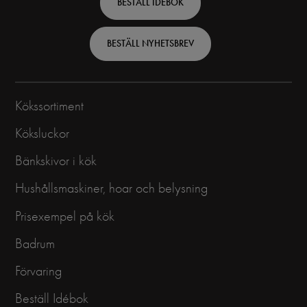
BESTÄLL IDÉBOK
-
Swedish
BESTÄLL NYHETSBREV
Kökssortiment
Köksluckor
Bänkskivor i kök
Hushållsmaskiner, hoar och belysning
Prisexempel på kök
Badrum
Förvaring
Beställ Idébok