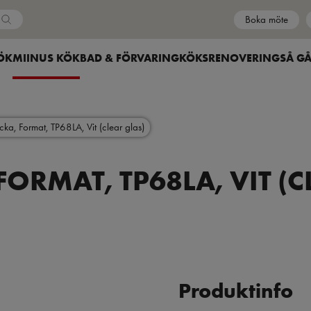
Boka möte
Country
HOW SUBMENU FOR
ÖK
SHOW SUBMENU FOR
MIINUS KÖK
SHOW SUBMENU FOR
BAD & FÖRVARING
SHOW SUBMENU FOR
KÖKSRENOVERING
SÅ GÅ
cka, Format, TP68LA, Vit (clear glas)
FORMAT, TP68LA, VIT (C
Produktinfo