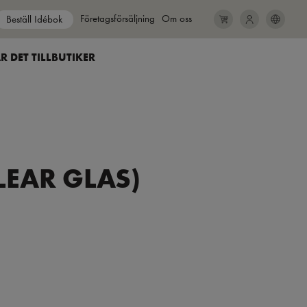
Show submenu for
Företagsförsäljning
Show submenu for
Om oss
Beställ Idébok
SEARCH
CLOSE
R DET TILL
BUTIKER
LEAR GLAS)