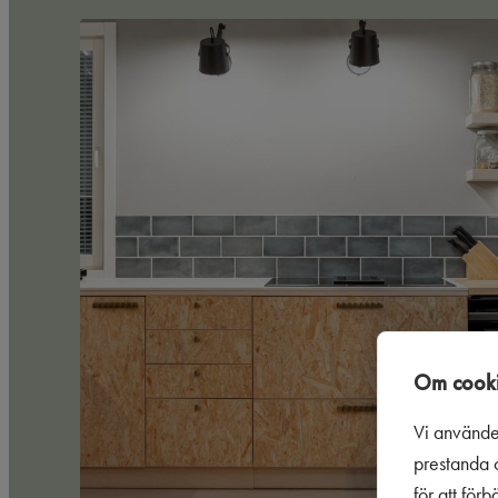
Om cooki
Vi använde
prestanda o
för att för