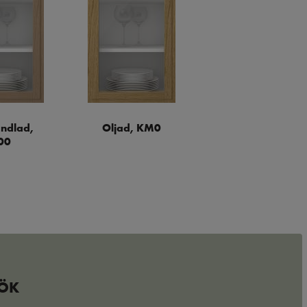
ndlad,
Oljad, KM0
00
KÖK