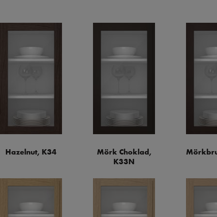
Hazelnut, K34
Mörk Choklad,
Mörkbru
K33N