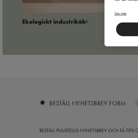
Läs mer
Ekologiskt industrikök
BESTÄLL NYHETSBREV FORM
BESTÄLL PUUSTELLIS NYHETSBREV OCH FÅ TIP