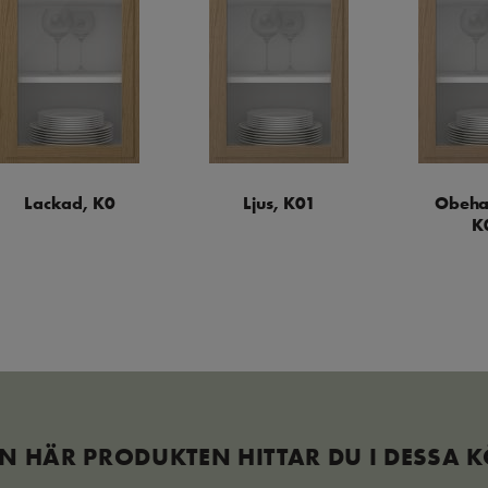
Lackad, K0
Ljus, K01
Obeha
K
N HÄR PRODUKTEN HITTAR DU I DESSA 