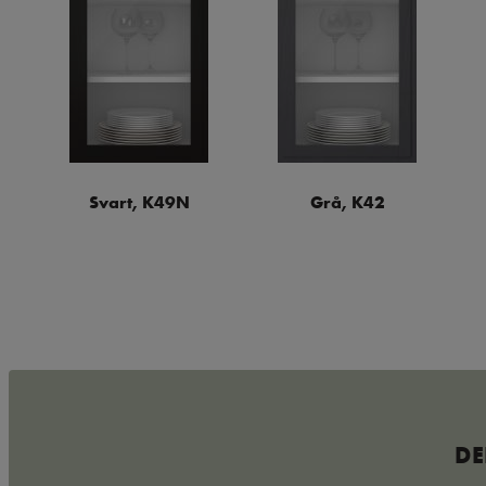
Svart, K49N
Grå, K42
DE