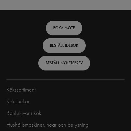
Footer
BOKA MÖTE
top
BESTÄLL IDÉBOK
-
Swedish
BESTÄLL NYHETSBREV
Kökssortiment
Köksluckor
Bänkskivor i kök
Hushållsmaskiner, hoar och belysning