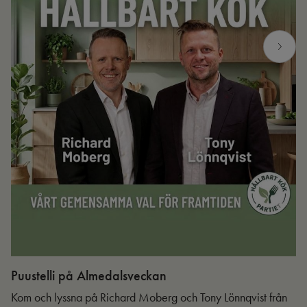
Puustelli på Almedalsveckan
Ut
Kom och lyssna på Richard Moberg och Tony Lönnqvist från