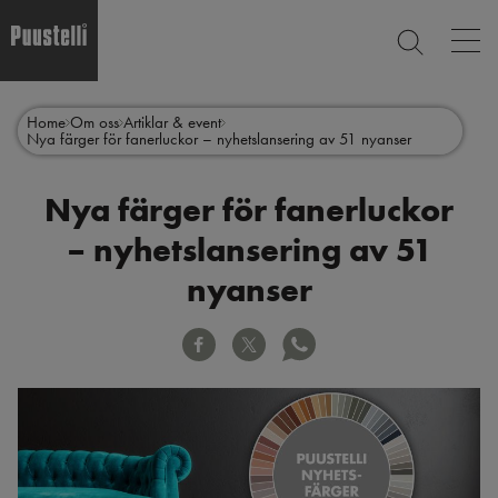
Op
SEARCH
mai
nav
Skip
Main
to
CLOSE
Home
Om oss
Artiklar & event
main
menu
Nya färger för fanerluckor – nyhetslansering av 51 nyanser
content
sv
Nya färger för fanerluckor
– nyhetslansering av 51
nyanser
Facebook
Twitter
WhatsApp