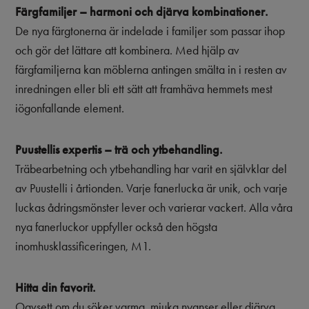
Färgfamiljer – harmoni och djärva kombinationer.
De nya färgtonerna är indelade i familjer som passar ihop
och gör det lättare att kombinera. Med hjälp av
färgfamiljerna kan möblerna antingen smälta in i resten av
inredningen eller bli ett sätt att framhäva hemmets mest
iögonfallande element.
Puustellis expertis – trä och ytbehandling.
Träbearbetning och ytbehandling har varit en självklar del
av Puustelli i årtionden. Varje fanerlucka är unik, och varje
luckas ådringsmönster lever och varierar vackert. Alla våra
nya fanerluckor uppfyller också den högsta
inomhusklassificeringen, M1.
Hitta din favorit.
Oavsett om du söker varma, mjuka nyanser eller djärva,