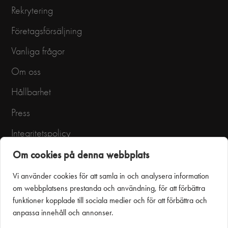
Rekrytering
Företagsförsäljning
Vanliga frågor
Om oss
Hållbarhet
Press
Integritetspolicy
Användarvillkor
Om cookies på denna webbplats
Vi använder cookies för att samla in och analysera information
om webbplatsens prestanda och användning, för att förbättra
funktioner kopplade till sociala medier och för att förbättra och
anpassa innehåll och annonser.