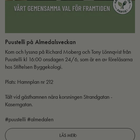
Puustelli på Almedalsveckan
Ut
Kom och lyssna på Richard Moberg och Tony Lönnqvist från
Puustelli kl 16:00 onsdagen 24/6, som är en av föreläsarna
hos Stiftelsen Byggekologi.
Plats: Hamnplan nr 212
Tält vid gästhamnen nära korsningen Strandgatan -
Kaserngatan.
#puustelli #almedalen
LÄS MER