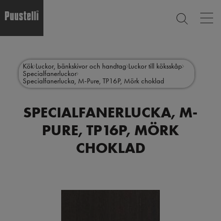
Op
SEARCH
mai
nav
Skip
Main
to
CLOSE
main
menu
Kök
Luckor, bänkskivor och handtag
Luckor till köksskåp
content
Specialfanerluckor
sv
Specialfanerlucka, M-Pure, TP16P, Mörk choklad
SPECIALFANERLUCKA, M-
PURE, TP16P, MÖRK
CHOKLAD