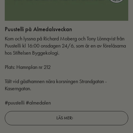
Puustelli på Almedalsveckan
Ut
Kom och lyssna på Richard Moberg och Tony Lönnqvist från
Puustelli kl 16:00 onsdagen 24/6, som är en av föreläsarna
hos Stiftelsen Byggekologi.
Plats: Hamnplan nr 212
Tält vid gästhamnen nära korsningen Strandgatan -
Kaserngatan.
#puustelli #almedalen
LÄS MER