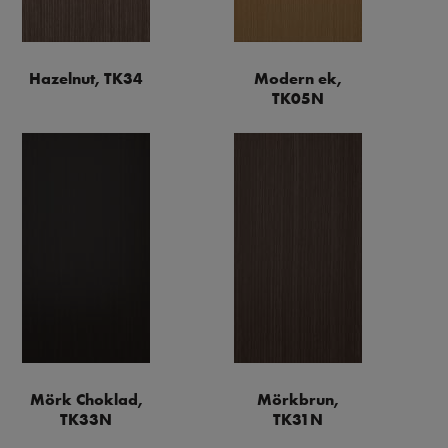
Hazelnut, TK34
Modern ek,
TK05N
Mörk Choklad,
Mörkbrun,
TK33N
TK31N