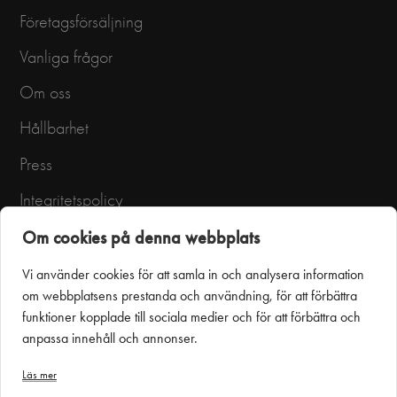
Företagsförsäljning
Vanliga frågor
Om oss
Hållbarhet
Press
Integritetspolicy
Användarvillkor
Om cookies på denna webbplats
Vi använder cookies för att samla in och analysera information
om webbplatsens prestanda och användning, för att förbättra
funktioner kopplade till sociala medier och för att förbättra och
anpassa innehåll och annonser.
Läs mer