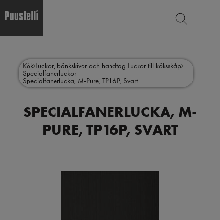
Op
SEARCH
mai
nav
Skip
Main
to
CLOSE
main
menu
Kök
Luckor, bänkskivor och handtag
Luckor till köksskåp
content
Specialfanerluckor
sv
Specialfanerlucka, M-Pure, TP16P, Svart
SPECIALFANERLUCKA, M-
PURE, TP16P, SVART