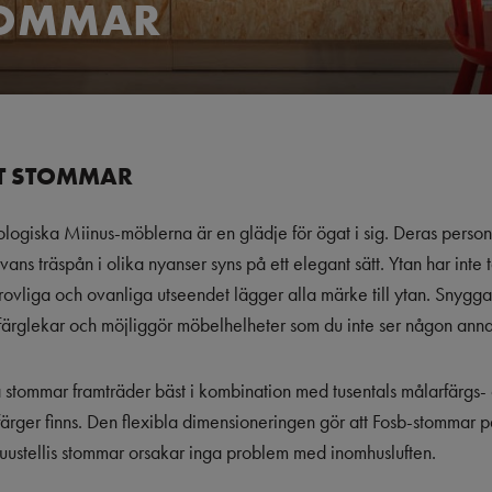
TOMMAR
T STOMMAR
ogiska Miinus-möblerna är en glädje för ögat i sig. Deras perso
ans träspån i olika nyanser syns på ett elegant sätt. Ytan har inte
krovliga och ovanliga utseendet lägger alla märke till ytan. Snygg
ll färglekar och möjliggör möbelhelheter som du inte ser någon anna
tommar framträder bäst i kombination med tusentals målarfärgs-
ärger finns. Den flexibla dimensioneringen gör att Fosb-stommar 
 Puustellis stommar orsakar inga problem med inomhusluften.