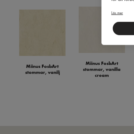
Läs mer
Miinus FosbArt
Miinus FosbArt
stommar, vanilla
stommar, vanilj
cream