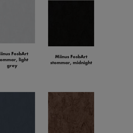
iinus FosbArt
Miinus FosbArt
tommar, light
stommar, midnight
grey