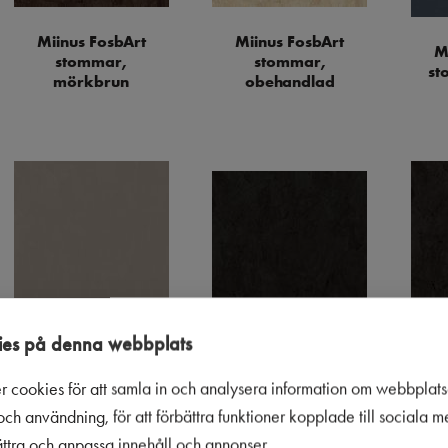
Miinus FosbArt
Miinus FosbArt
M
stommar,
stommar,
st
mörkbrun
obehandlad
es på denna webbplats
Miinus FosbArt
M
Miinus FosbArt
stommar, stone
stommar, Svart
r cookies för att samla in och analysera information om webbplat
grey
ch användning, för att förbättra funktioner kopplade till sociala 
bättra och anpassa innehåll och annonser.