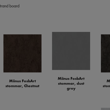
strand board
Miinus FosbArt
Miinus FosbArt
M
stommar, dust
stommar, Chestnut
sto
grey