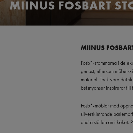
MIINUS FOSBART S
MIINUS FOSBAR
Fosb*-stommarna i de ekol
genast, eftersom möbelskiv
material. Tack vare det s
betsnyanser inspirerar ti
Fosb*-möbler med öppna s
silverskimrande pärlemorf
andra ställen än i köket.