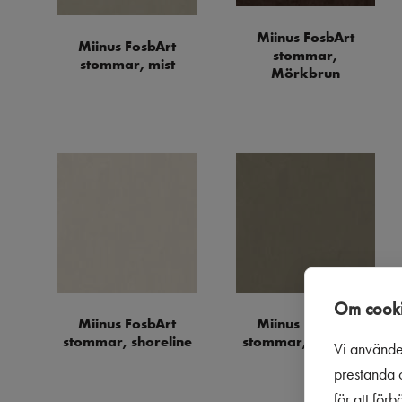
Miinus FosbArt
Miinus FosbArt
stommar,
stommar, mist
Mörkbrun
Om cooki
Miinus FosbArt
Miinus FosbArt
stommar, shoreline
stommar, sparrow
Vi använde
prestanda o
för att för