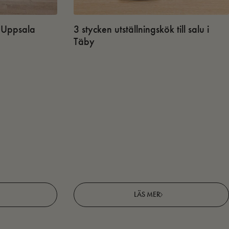
 i Uppsala
3 stycken utställningskök till salu i
Täby
LÄS MER