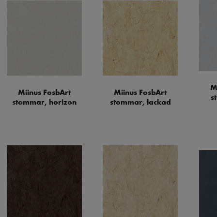
M
Miinus FosbArt
Miinus FosbArt
s
stommar, horizon
stommar, lackad