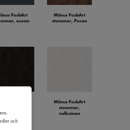
iinus FosbArt
Miinus FosbArt
ommar, ocean
stommar, Pecan
iinus FosbArt
Miinus FosbArt
stommar,
stommar,
sens
svartngrå
valkoinen
medier och