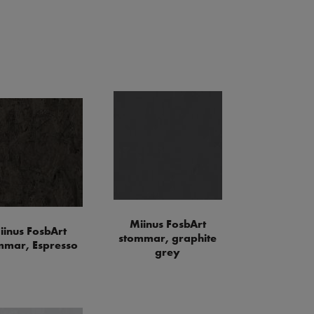
Miinus FosbArt
iinus FosbArt
stommar, graphite
mmar, Espresso
grey