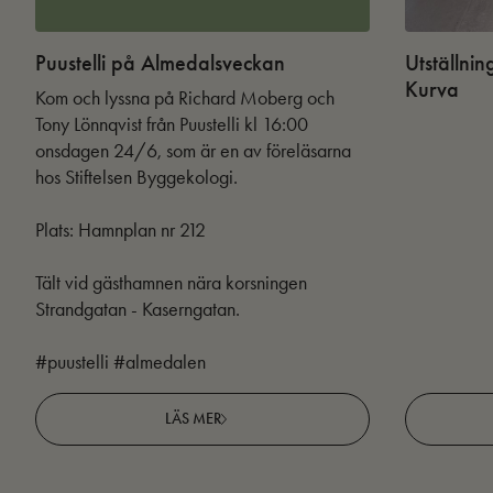
Puustelli på Almedalsveckan
Utställnin
Kurva
Kom och lyssna på Richard Moberg och
Tony Lönnqvist från Puustelli kl 16:00
onsdagen 24/6, som är en av föreläsarna
hos Stiftelsen Byggekologi.
Plats: Hamnplan nr 212
Tält vid gästhamnen nära korsningen
Strandgatan - Kaserngatan.
#puustelli #almedalen
LÄS MER