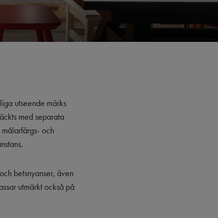
nliga utseende märks
 täckts med separata
a målarfärgs- och
nstans.
 och betsnyanser, även
passar utmärkt också på