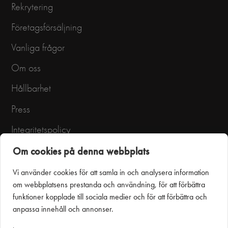
Rekrytering
Företagsförsäljning
Vanliga frågor
Om oss
Hållbarhet
Press
Integritetspolicy
Användarvillkor
Om cookies på denna webbplats
Vi använder cookies för att samla in och analysera information
om webbplatsens prestanda och användning, för att förbättra
funktioner kopplade till sociala medier och för att förbättra och
anpassa innehåll och annonser.