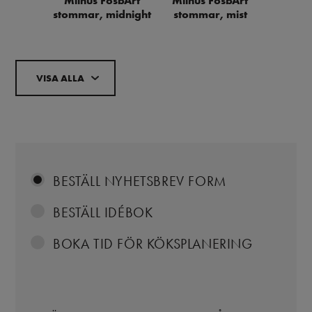
Miinus FosbArt
Miinus FosbArt
stommar, midnight
stommar, mist
VISA ALLA
BESTÄLL NYHETSBREV FORM
BESTÄLL IDÉBOK
BOKA TID FÖR KÖKSPLANERING