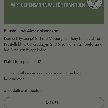
Puustelli på Almedalsveckan
Ut
Kom och lyssna på Richard Moberg och Tony Lönnqvist från
Puustelli kl 16:00 onsdagen 24/6, som är en av föreläsarna
hos Stiftelsen Byggekologi.
Plats: Hamnplan nr 212
Tält vid gästhamnen nära korsningen Strandgatan -
Kaserngatan.
#puustelli #almedalen
LÄS MER