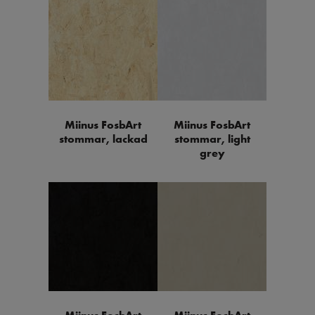
Miinus FosbArt
Miinus FosbArt
stommar, lackad
stommar, light
grey