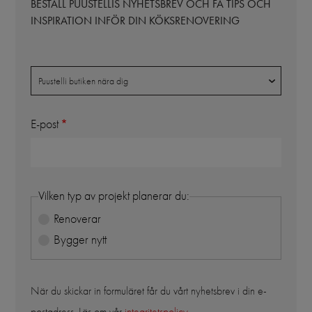
BESTÄLL PUUSTELLIS NYHETSBREV OCH FÅ TIPS OCH
INSPIRATION INFÖR DIN KÖKSRENOVERING
Butik
Puustelli butiken nära dig
E-post
Vilken typ av projekt planerar du:
Renoverar
Bygger nytt
När du skickar in formuläret får du vårt nyhetsbrev i din e-
postadress. Läs om vår
integritetspolicy
.