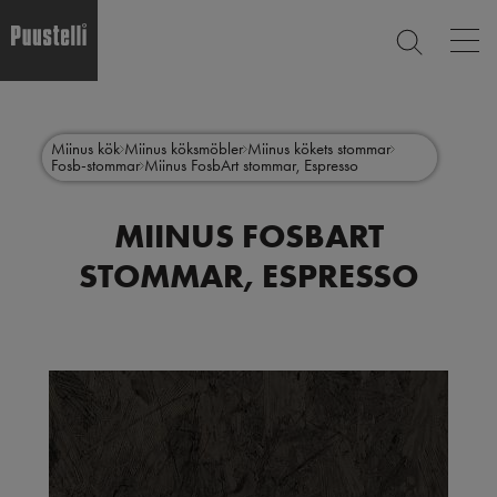
Op
SEARCH
mai
nav
Skip
Main
to
CLOSE
main
menu
Miinus kök
Miinus köksmöbler
Miinus kökets stommar
content
Fosb-stommar
Miinus FosbArt stommar, Espresso
sv
MIINUS FOSBART
STOMMAR, ESPRESSO