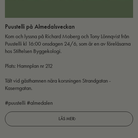
Puustelli på Almedalsveckan
Ut
Kom och lyssna på Richard Moberg och Tony Lönnqvist från
Puustelli kl 16:00 onsdagen 24/6, som är en av föreläsarna
hos Stiftelsen Byggekologi.
Plats: Hamnplan nr 212
Tält vid gästhamnen nära korsningen Strandgatan -
Kaserngatan.
#puustelli #almedalen
LÄS MER