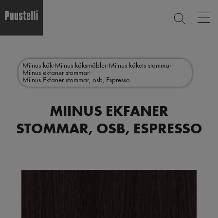
Op
SEARCH
mai
nav
Skip
Main
to
CLOSE
main
menu
Miinus kök
Miinus köksmöbler
Miinus kökets stommar
content
Miinus ekfaner stommar
sv
Miinus Ekfaner stommar, osb, Espresso
MIINUS EKFANER
STOMMAR, OSB, ESPRESSO