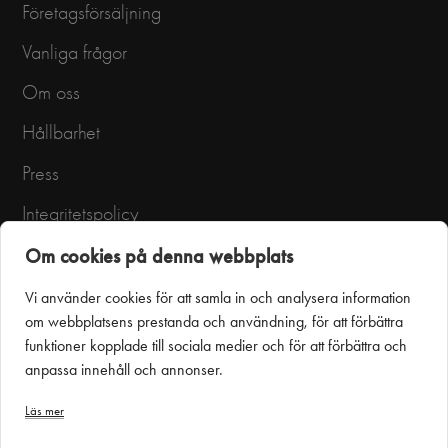
Företagsförsäljning
Vanliga frågor
Om oss
Hållbarhet
Press
Integritetspolicy
Användarvillkor
Om cookies på denna webbplats
Vi använder cookies för att samla in och analysera information
om webbplatsens prestanda och användning, för att förbättra
funktioner kopplade till sociala medier och för att förbättra och
anpassa innehåll och annonser.
Läs mer
Puustelli Miinus