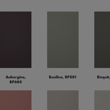
Aubergine,
Basilica, BP501
Bisquit
BP603