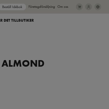
Show submenu for
Företagsförsäljning
Show submenu for
Om oss
Beställ Idébok
SEARCH
CLOSE
R DET TILL
BUTIKER
P, ALMOND