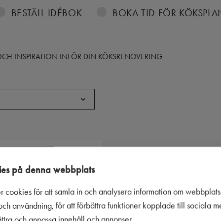
BESTÄLL IDÉBOK
BOKA TID FÖR KÖKSPL
S OCH INSPIRATION INFÖR DIN KÖKSRENOVERING
es på denna webbplats
r cookies för att samla in och analysera information om webbplat
ch användning, för att förbättra funktioner kopplade till sociala 
bättra och anpassa innehåll och annonser.