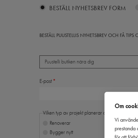
BESTÄLL NYHETSBREV FORM
BESTÄLL PUUSTELLIS NYHETSBREV OCH FÅ TIP
Butik
Puustelli butiken nära dig
E-post
Om cooki
Vilken typ av projekt planerar du:
Vi använde
Renoverar
prestanda o
Bygger nytt
för att för