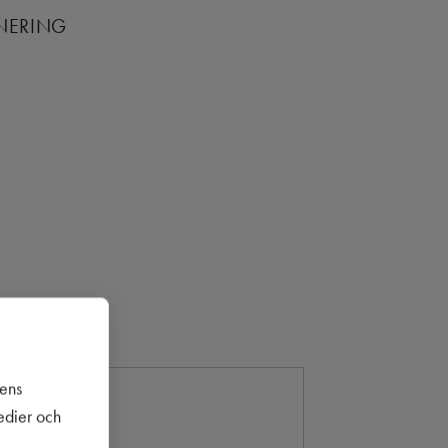
ANERING
sens
medier och