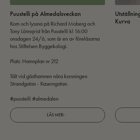
Puustelli på Almedalsveckan
Utställnin
Kurva
Kom och lyssna på Richard Moberg och
Tony Lönnqvist från Puustelli kl 16:00
onsdagen 24/6, som är en av föreläsarna
hos Stiftelsen Byggekologi.
Plats: Hamnplan nr 212
Tält vid gästhamnen nära korsningen
Strandgatan - Kaserngatan.
#puustelli #almedalen
LÄS MER