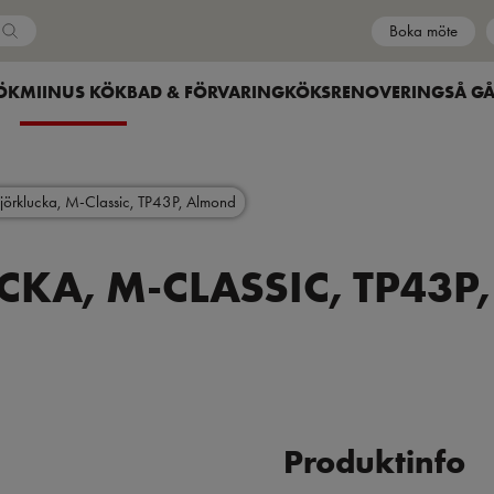
Boka möte
Country
HOW SUBMENU FOR
ÖK
SHOW SUBMENU FOR
MIINUS KÖK
SHOW SUBMENU FOR
BAD & FÖRVARING
SHOW SUBMENU FOR
KÖKSRENOVERING
SÅ GÅ
jörklucka, M-Classic, TP43P, Almond
KA, M-CLASSIC, TP43
Produktinfo