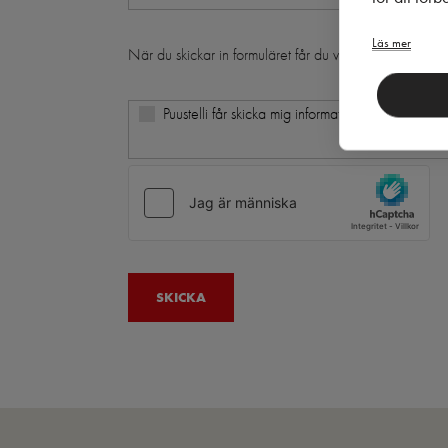
Läs mer
När du skickar in formuläret får du vårt nyhetsbrev i d
Puustelli får skicka mig information och erbjudand