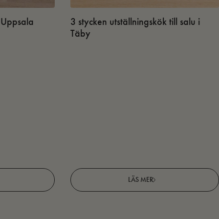
 i Uppsala
3 stycken utställningskök till salu i
Täby
LÄS MER