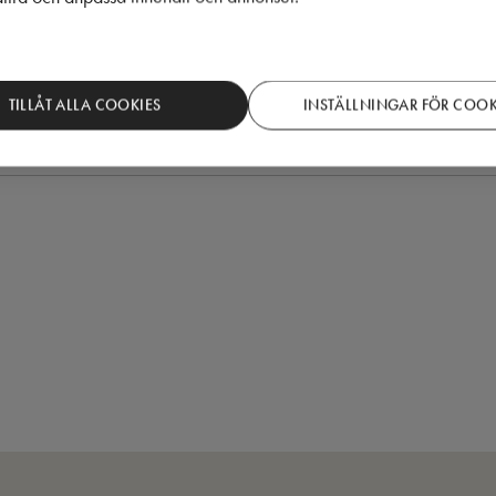
in e-postadress. Läs om vår
integritetspolicy
.
TILLÅT ALLA COOKIES
INSTÄLLNINGAR FÖR COOK
en, jag godkänner Puustellis integritetspolicy.