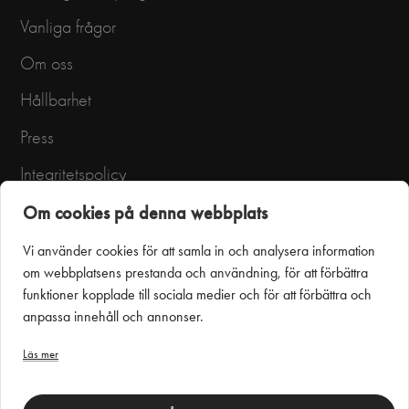
Vanliga frågor
Om oss
Hållbarhet
Press
Integritetspolicy
Användarvillkor
Om cookies på denna webbplats
Vi använder cookies för att samla in och analysera information
om webbplatsens prestanda och användning, för att förbättra
funktioner kopplade till sociala medier och för att förbättra och
anpassa innehåll och annonser.
Läs mer
Puustelli Miinus