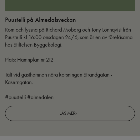
Puustelli på Almedalsveckan
Ut
Kom och lyssna på Richard Moberg och Tony Lönnqvist från
Puustelli kl 16:00 onsdagen 24/6, som är en av föreläsarna
hos Stiftelsen Byggekologi.
Plats: Hamnplan nr 212
Tält vid gästhamnen nära korsningen Strandgatan -
Kaserngatan.
#puustelli #almedalen
LÄS MER