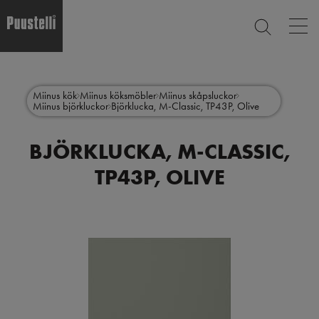
Op
SEARCH
mai
nav
Skip
Main
to
CLOSE
main
menu
Miinus kök
Miinus köksmöbler
Miinus skåpsluckor
content
Miinus björkluckor
Björklucka, M-Classic, TP43P, Olive
sv
BJÖRKLUCKA, M-CLASSIC,
TP43P, OLIVE