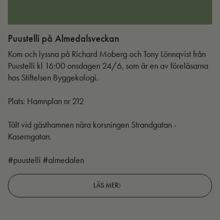
Puustelli på Almedalsveckan
Ut
Kom och lyssna på Richard Moberg och Tony Lönnqvist från
Puustelli kl 16:00 onsdagen 24/6, som är en av föreläsarna
hos Stiftelsen Byggekologi.
Plats: Hamnplan nr 212
Tält vid gästhamnen nära korsningen Strandgatan -
Kaserngatan.
#puustelli #almedalen
LÄS MER