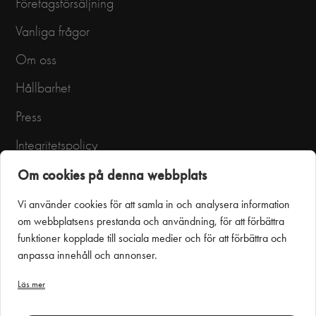
Företagsförsäljning
Vanliga frågor
Om oss
Hållbarhet
Press
Integritetspolicy
Användarvillkor
Om cookies på denna webbplats
Vi använder cookies för att samla in och analysera information
om webbplatsens prestanda och användning, för att förbättra
funktioner kopplade till sociala medier och för att förbättra och
anpassa innehåll och annonser.
Läs mer
Puustelli Miinus