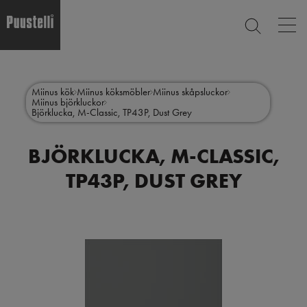
Op
SEARCH
mai
nav
Skip
Main
to
CLOSE
main
menu
Miinus kök
Miinus köksmöbler
Miinus skåpsluckor
content
Miinus björkluckor
sv
Björklucka, M-Classic, TP43P, Dust Grey
BJÖRKLUCKA, M-CLASSIC,
TP43P, DUST GREY