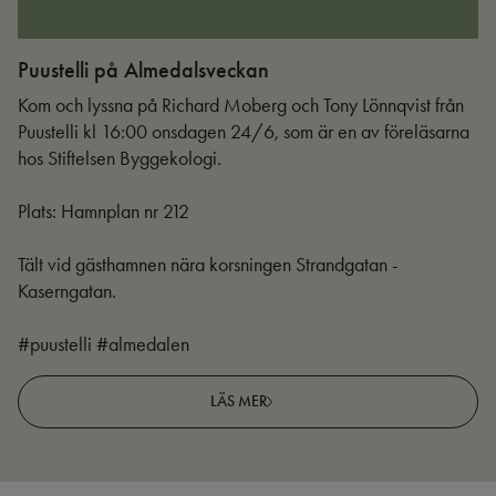
Puustelli på Almedalsveckan
Ut
Kom och lyssna på Richard Moberg och Tony Lönnqvist från
Puustelli kl 16:00 onsdagen 24/6, som är en av föreläsarna
hos Stiftelsen Byggekologi.
Plats: Hamnplan nr 212
Tält vid gästhamnen nära korsningen Strandgatan -
Kaserngatan.
#puustelli #almedalen
LÄS MER