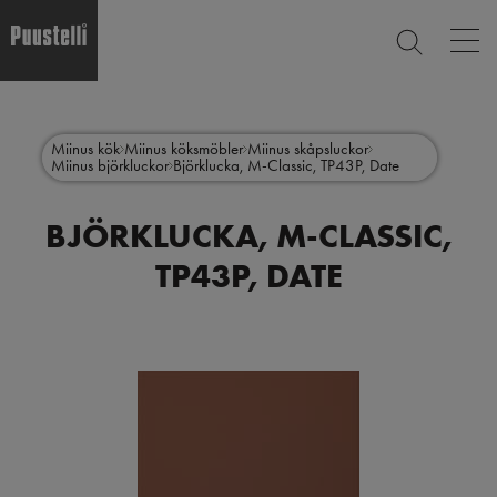
Op
SEARCH
mai
nav
Skip
Main
to
CLOSE
main
menu
Miinus kök
Miinus köksmöbler
Miinus skåpsluckor
content
Miinus björkluckor
Björklucka, M-Classic, TP43P, Date
sv
BJÖRKLUCKA, M-CLASSIC,
TP43P, DATE