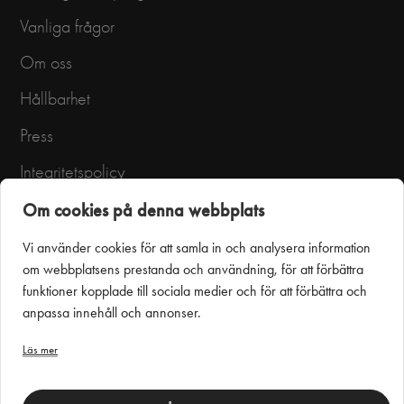
Vanliga frågor
Om oss
Hållbarhet
Press
Integritetspolicy
Användarvillkor
Om cookies på denna webbplats
Vi använder cookies för att samla in och analysera information
om webbplatsens prestanda och användning, för att förbättra
funktioner kopplade till sociala medier och för att förbättra och
anpassa innehåll och annonser.
Läs mer
Puustelli Miinus