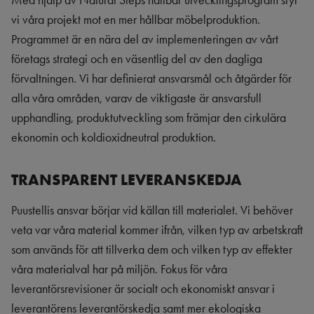
Med hjälp av Natural Steps hållbar utvecklingsprogram styr
vi våra projekt mot en mer hållbar möbelproduktion.
Programmet är en nära del av implementeringen av vårt
företags strategi och en väsentlig del av den dagliga
förvaltningen. Vi har definierat ansvarsmål och åtgärder för
alla våra områden, varav de viktigaste är ansvarsfull
upphandling, produktutveckling som främjar den cirkulära
ekonomin och koldioxidneutral produktion.
TRANSPARENT LEVERANSKEDJA
Puustellis ansvar börjar vid källan till materialet. Vi behöver
veta var våra material kommer ifrån, vilken typ av arbetskraft
som används för att tillverka dem och vilken typ av effekter
våra materialval har på miljön. Fokus för våra
leverantörsrevisioner är socialt och ekonomiskt ansvar i
leverantörens leverantörskedja samt mer ekologiska