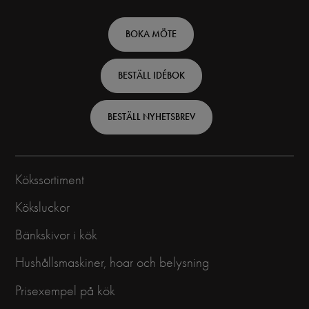
Footer
BOKA MÖTE
top
BESTÄLL IDÉBOK
-
Swedish
BESTÄLL NYHETSBREV
Kökssortiment
Köksluckor
Bänkskivor i kök
Hushållsmaskiner, hoar och belysning
Prisexempel på kök