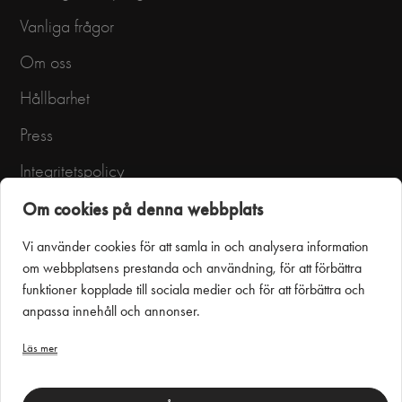
Vanliga frågor
Om oss
Hållbarhet
Press
Integritetspolicy
Användarvillkor
Om cookies på denna webbplats
Vi använder cookies för att samla in och analysera information
om webbplatsens prestanda och användning, för att förbättra
funktioner kopplade till sociala medier och för att förbättra och
anpassa innehåll och annonser.
Läs mer
Puustelli Miinus