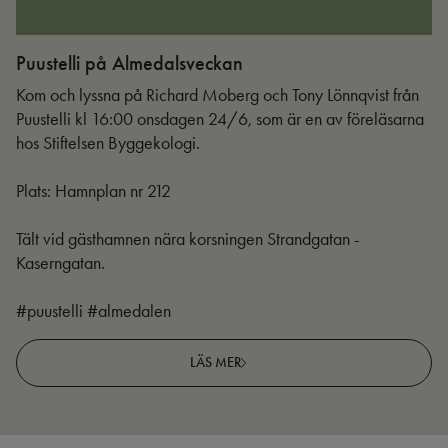
Puustelli på Almedalsveckan
Ut
Kom och lyssna på Richard Moberg och Tony Lönnqvist från
Puustelli kl 16:00 onsdagen 24/6, som är en av föreläsarna
hos Stiftelsen Byggekologi.
Plats: Hamnplan nr 212
Tält vid gästhamnen nära korsningen Strandgatan -
Kaserngatan.
#puustelli #almedalen
LÄS MER