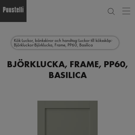
Op
SEARCH
mai
nav
Skip
Main
to
CLOSE
main
menu
Kök
Luckor, bänkskivor och handtag
Luckor till köksskåp
content
Björkluckor
Björklucka, Frame, PP60, Basilica
sv
BJÖRKLUCKA, FRAME, PP60,
BASILICA