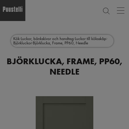
Op
SEARCH
mai
nav
Skip
Main
to
CLOSE
main
menu
Kök
Luckor, bänkskivor och handtag
Luckor till köksskåp
content
Björkluckor
Björklucka, Frame, PP60, Needle
sv
BJÖRKLUCKA, FRAME, PP60,
NEEDLE