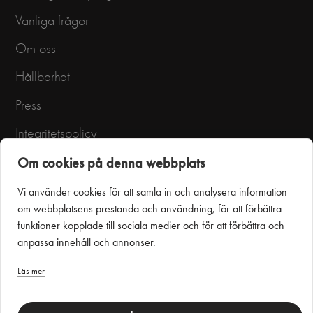
Vanliga frågor
Om oss
Hållbarhet
Press
Integritetspolicy
Användarvillkor
Om cookies på denna webbplats
Vi använder cookies för att samla in och analysera information
om webbplatsens prestanda och användning, för att förbättra
funktioner kopplade till sociala medier och för att förbättra och
anpassa innehåll och annonser.
Läs mer
Puustelli Miinus