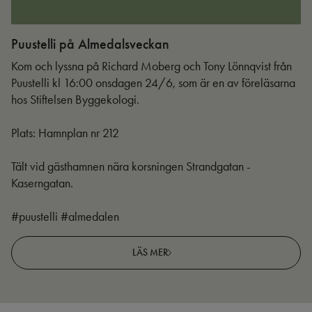
Puustelli på Almedalsveckan
Ut
Kom och lyssna på Richard Moberg och Tony Lönnqvist från
Puustelli kl 16:00 onsdagen 24/6, som är en av föreläsarna
hos Stiftelsen Byggekologi.
Plats: Hamnplan nr 212
Tält vid gästhamnen nära korsningen Strandgatan -
Kaserngatan.
#puustelli #almedalen
LÄS MER