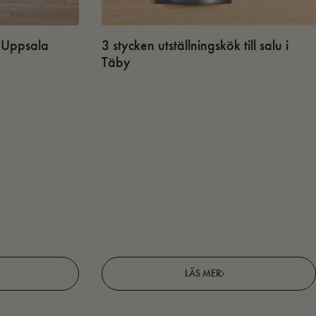
 i Uppsala
3 stycken utställningskök till salu i
Täby
LÄS MER