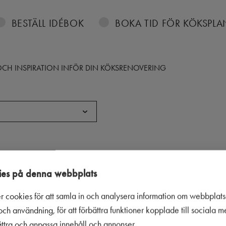
BESTÄLL IDÉBOK
BOKA TID FÖR KÖKSPL
S OCH INSPIRATION INFÖR DIN KÖKSRENOVERING
es på denna webbplats
r cookies för att samla in och analysera information om webbplat
ch användning, för att förbättra funktioner kopplade till sociala 
bättra och anpassa innehåll och annonser.