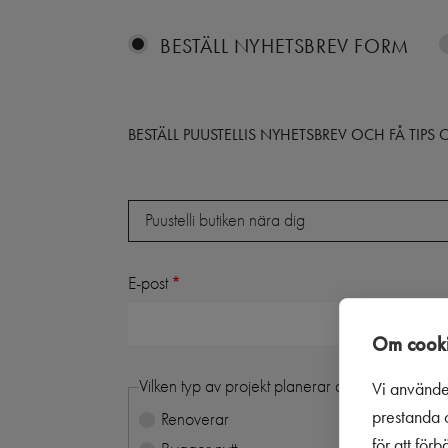
BESTÄLL NYHETSBREV FORM
BESTÄLL PUUSTELLIS NYHETSBREV OCH FÅ TIP
Butik
Puustelli butiken nära dig
E-post
Om cooki
Vilken typ av projekt planerar du:
Vi använde
prestanda o
Renoverar
för att för