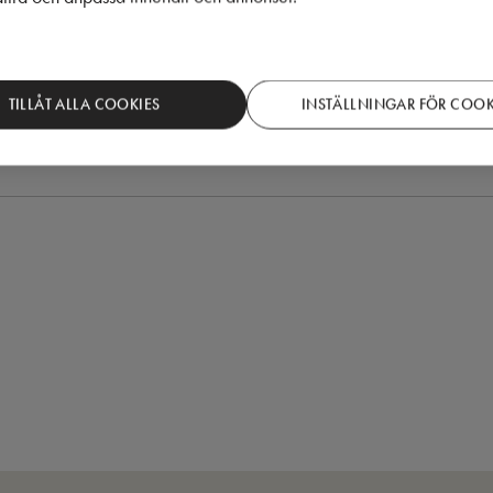
in e-postadress. Läs om vår
integritetspolicy
.
TILLÅT ALLA COOKIES
INSTÄLLNINGAR FÖR COOK
en, jag godkänner Puustellis integritetspolicy.