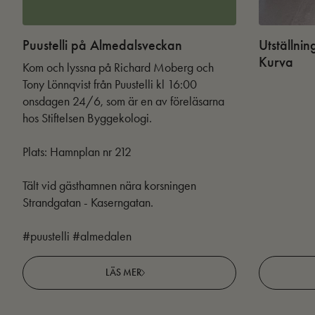
Puustelli på Almedalsveckan
Utställnin
Kurva
Kom och lyssna på Richard Moberg och
Tony Lönnqvist från Puustelli kl 16:00
onsdagen 24/6, som är en av föreläsarna
hos Stiftelsen Byggekologi.
Plats: Hamnplan nr 212
Tält vid gästhamnen nära korsningen
Strandgatan - Kaserngatan.
#puustelli #almedalen
LÄS MER