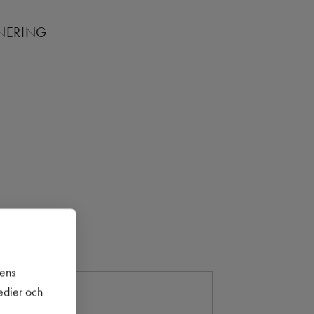
ANERING
sens
medier och