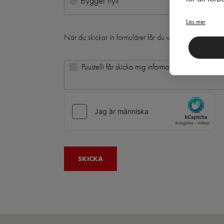
Bygger nytt
Läs mer
När du skickar in formuläret får du vårt nyhetsbrev i d
Puustelli får skicka mig information och erbjudand