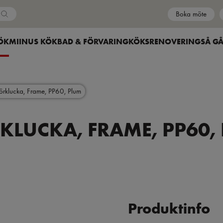
Boka möte
Country
HOW SUBMENU FOR
ÖK
SHOW SUBMENU FOR
MIINUS KÖK
SHOW SUBMENU FOR
BAD & FÖRVARING
SHOW SUBMENU FOR
KÖKSRENOVERING
SÅ GÅ
örklucka, Frame, PP60, Plum
KLUCKA, FRAME, PP60,
Produktinfo