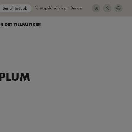
Show submenu for
Företagsförsäljning
Show submenu for
Om oss
Beställ Idébok
SEARCH
CLOSE
R DET TILL
BUTIKER
 PLUM