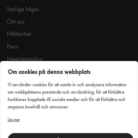
Vanliga frågor
Om oss
Hållbarhet
Press
Integritetspolicy
Användarvillkor
Om cookies på denna webbplats
Vi använder cookies för att samla in och analysera information
om webbplatsens prestanda och användning, för att förbättra
funktioner kopplade till sociala medier och för att förbättra och
anpassa innehåll och annonser.
Läs mer
Puustelli Miinus