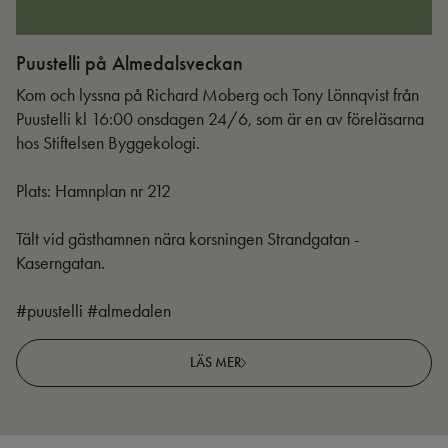
Puustelli på Almedalsveckan
Ut
Kom och lyssna på Richard Moberg och Tony Lönnqvist från
Puustelli kl 16:00 onsdagen 24/6, som är en av föreläsarna
hos Stiftelsen Byggekologi.
Plats: Hamnplan nr 212
Tält vid gästhamnen nära korsningen Strandgatan -
Kaserngatan.
#puustelli #almedalen
LÄS MER