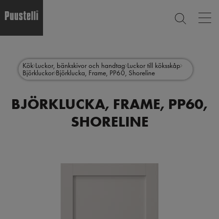
Op
SEARCH
mai
nav
Skip
Main
to
CLOSE
main
menu
Kök
Luckor, bänkskivor och handtag
Luckor till köksskåp
content
Björkluckor
Björklucka, Frame, PP60, Shoreline
sv
BJÖRKLUCKA, FRAME, PP60,
SHORELINE