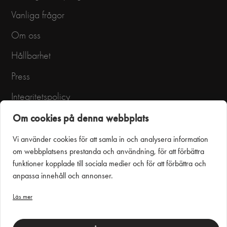
Vanliga frågor
Om oss
Hållbarhet
Press
Integritetspolicy
Användarvillkor
Om cookies på denna webbplats
Vi använder cookies för att samla in och analysera information
om webbplatsens prestanda och användning, för att förbättra
funktioner kopplade till sociala medier och för att förbättra och
anpassa innehåll och annonser.
Läs mer
Puustelli Miinus