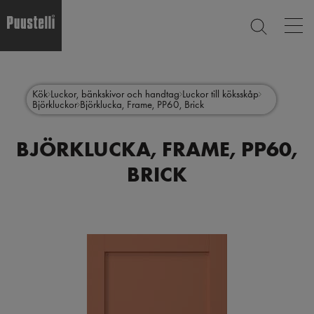
Op
SEARCH
mai
nav
Skip
Main
to
CLOSE
main
menu
Kök
Luckor, bänkskivor och handtag
Luckor till köksskåp
content
Björkluckor
Björklucka, Frame, PP60, Brick
sv
BJÖRKLUCKA, FRAME, PP60,
BRICK