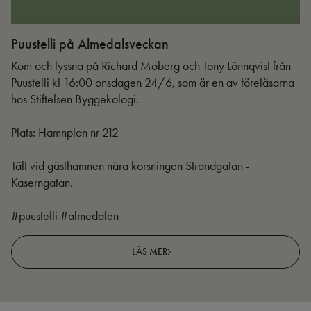
Puustelli på Almedalsveckan
Ut
Kom och lyssna på Richard Moberg och Tony Lönnqvist från
Puustelli kl 16:00 onsdagen 24/6, som är en av föreläsarna
hos Stiftelsen Byggekologi.
Plats: Hamnplan nr 212
Tält vid gästhamnen nära korsningen Strandgatan -
Kaserngatan.
#puustelli #almedalen
LÄS MER