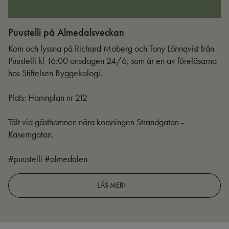
Puustelli på Almedalsveckan
Ut
Kom och lyssna på Richard Moberg och Tony Lönnqvist från
Puustelli kl 16:00 onsdagen 24/6, som är en av föreläsarna
hos Stiftelsen Byggekologi.
Plats: Hamnplan nr 212
Tält vid gästhamnen nära korsningen Strandgatan -
Kaserngatan.
#puustelli #almedalen
LÄS MER