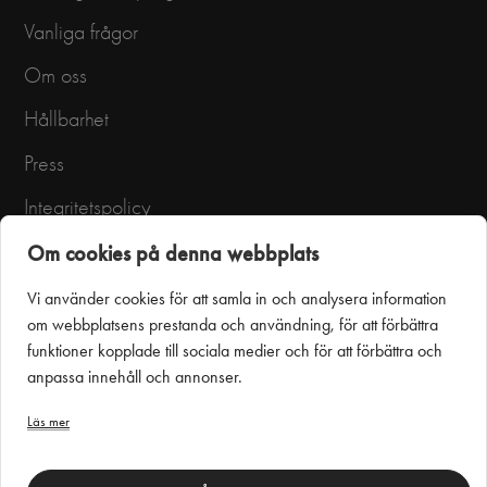
Vanliga frågor
Om oss
Hållbarhet
Press
Integritetspolicy
Användarvillkor
Om cookies på denna webbplats
Vi använder cookies för att samla in och analysera information
om webbplatsens prestanda och användning, för att förbättra
funktioner kopplade till sociala medier och för att förbättra och
anpassa innehåll och annonser.
Läs mer
Puustelli Miinus