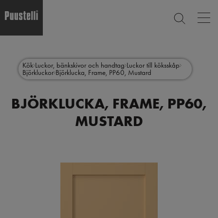
Op
SEARCH
mai
nav
Skip
Main
to
CLOSE
main
menu
Kök
Luckor, bänkskivor och handtag
Luckor till köksskåp
content
Björkluckor
Björklucka, Frame, PP60, Mustard
sv
BJÖRKLUCKA, FRAME, PP60,
MUSTARD