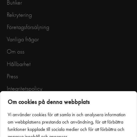
Butiker
Rekrytering
Företagsförsäljning
Vanliga frågor
Om oss
Hållbarhet
Press
Integritetspolicy
Användarvillkor
Om cookies på denna webbplats
Vi använder cookies för att samla in och analysera information
om webbplatsens prestanda och användning, för att förbättra
funktioner kopplade till sociala medier och för att förbättra och
anpassa innehåll och annonser.