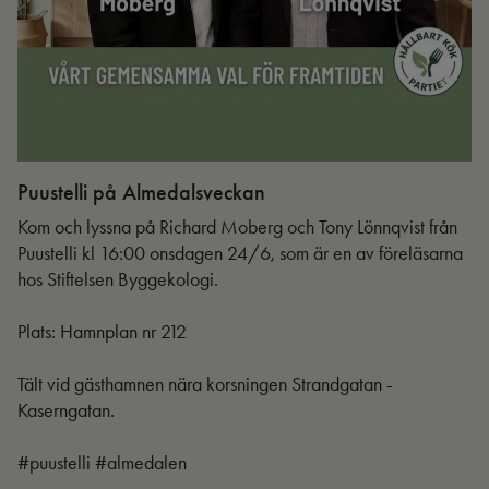
Puustelli på Almedalsveckan
Ut
Kom och lyssna på Richard Moberg och Tony Lönnqvist från
Puustelli kl 16:00 onsdagen 24/6, som är en av föreläsarna
hos Stiftelsen Byggekologi.
Plats: Hamnplan nr 212
Tält vid gästhamnen nära korsningen Strandgatan -
Kaserngatan.
#puustelli #almedalen